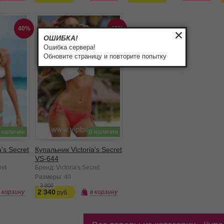
40%
40%
ОШИБКА!
Ошибка сервера!
Обновите страницу и повторите попытку
 наличии
В наличии
's Secret
Купальник Victoria's Secret
VS-644
ret
Бренд: Victoria's Secret
Размеры:
40
3 900
2 340
в корзину
в корзину