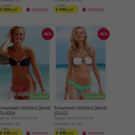
Размеры:
40
Размеры:
40
46
13 324
8 384
3 520
2 640
в корзину
в корзину
40%
40%
В наличии
В наличии
Купальник Victoria's Secret
Купальник Victoria's Secret
VS-403A
VS-417
ренд: Victoria's Secret
Бренд: Victoria's Secret
Размеры:
40
Размеры:
40
42
3 900
3 900
2 340
2 340
в корзину
в корзину