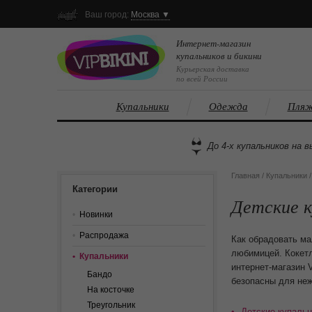
Ваш город:
Москва ▼
Интернет-магазин
купальников и бикини
Курьерская доставка
по всей России
Купальники
Одежда
Пляж
До 4-х купальников на в
Главная
/
Купальники
Категории
Детские к
Новинки
Распродажа
Как обрадовать ма
любимицей. Кокетл
Купальники
интернет-магазин 
Бандо
безопасны для неж
На косточке
Треугольник
Детские купальн