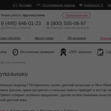
Доставка
Отслеживание заказов
Избранное: 0
Оп
Режим работы:
круглосуточно
Перезвоните мне
8 (495) 646-01-23
8 (800) 555-06-97
Для Москвы и области
Бесплатный
номер
для регионов
ная одежда
Аксессуары
Мужчинам
Новин
ыбор
Бесплатная примерка
100% оригинал
Сер
/
Детские купальники
упальники
ленькую модницу? Поторопитесь купить детский купальник от Miss Ribell
ивые фасоны, яркие расцветки и стильные принты приводят в восторг м
Vipbiкini отбирает особенно придирчиво, уделяя особое внимание качес
ной детской кожи.
ики
Купальники: низ
Раздельные
Слитные