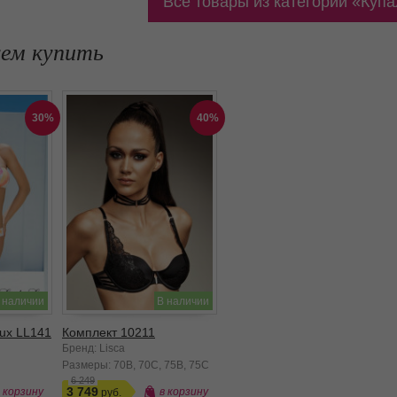
Все товары из категории
Купа
уем купить
30%
40%
 наличии
В наличии
ux LL141
Комплект 10211
Бренд: Lisca
Размеры:
70B
70C
75B
75C
6 249
3 749
в корзину
в корзину