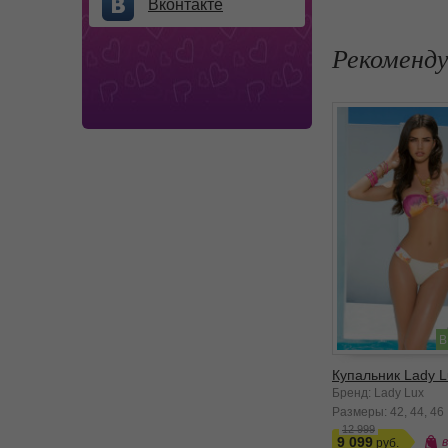
Вконтакте
Рекоменд
В
Купальник Lady L
Бренд: Lady Lux
Размеры:
42
44
46
12 999
9 099