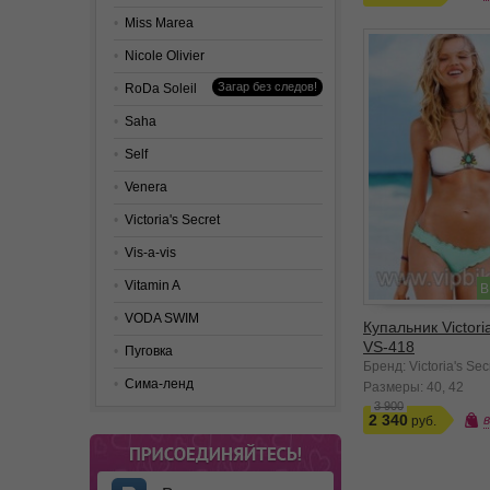
Miss Marea
Nicole Olivier
Загар без следов!
RoDa Soleil
Saha
Self
Venera
Victoria's Secret
Vis-a-vis
Vitamin A
В
VODA SWIM
Купальник Victoria
VS-418
Пуговка
Бренд: Victoria's Sec
Сима-ленд
Размеры:
40
42
3 900
2 340