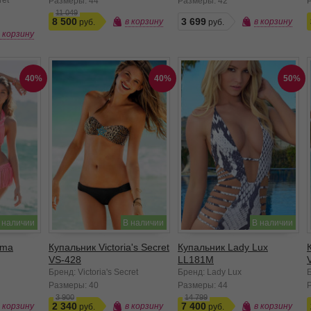
ret
Размеры:
44
Размеры:
42
11 049
8 500
3 699
в корзину
в корзину
в корзину
40%
40%
50%
 наличии
В наличии
В наличии
ama
Купальник Victoria's Secret
Купальник Lady Lux
VS-428
LL181M
Бренд: Victoria's Secret
Бренд: Lady Lux
Б
Размеры:
40
Размеры:
44
3 900
14 799
2 340
7 400
в корзину
в корзину
в корзину