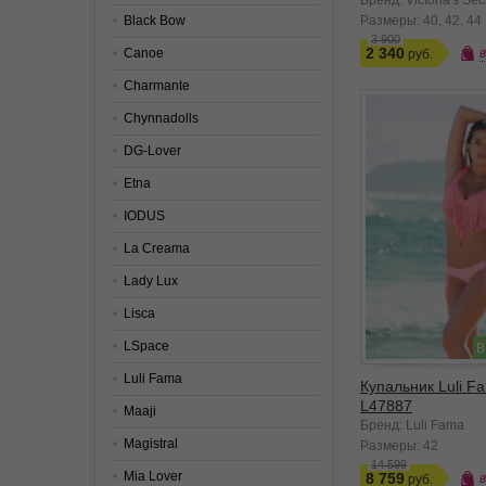
Бренд: Victoria's Sec
Black Bow
Размеры:
40
42
44
3 900
2 340
Canoe
Charmante
Chynnadolls
DG-Lover
Etna
IODUS
La Creama
Lady Lux
Lisca
LSpace
В
Luli Fama
Купальник Luli F
L47887
Maaji
Бренд: Luli Fama
Magistral
Размеры:
42
14 599
Mia Lover
8 759