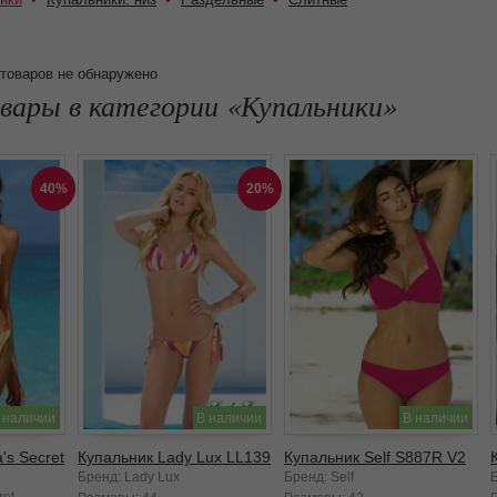
товаров не обнаружено
вары в категории
Купальники
40%
20%
 наличии
В наличии
В наличии
's Secret
Купальник Lady Lux LL139
Купальник Self S887R V2
Бренд: Lady Lux
Бренд: Self