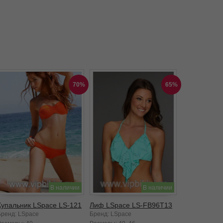
70%
65%
В наличии
В наличии
Купальник LSpace LS-121
Лиф LSpace LS-FB96T13
Бренд: LSpace
Бренд: LSpace