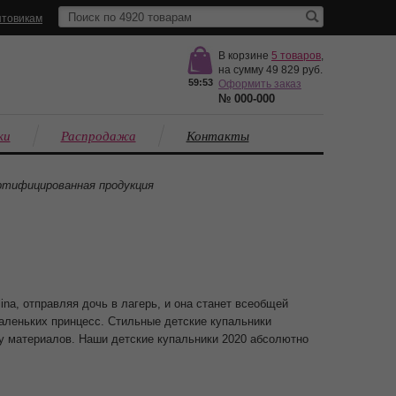
товикам
В корзине
5
товаров
,
на сумму
49 829
59:53
Оформить заказ
№
000-000
ки
Распродажа
Контакты
тифицированная продукция
ina, отправляя дочь в лагерь, и она станет всеобщей
аленьких принцесс. Стильные детские купальники
тву материалов. Наши детские купальники 2020 абсолютно