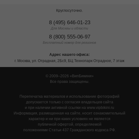
Круглосуточно.
8 (495) 646-01-23
Для Москвы и области
8 (800) 555-06-97
Бесплатный номер для регионов
Адрес нашего офиса:
г. Москва, ул. Отрадная, 2Бс9, БЦ Технопарк Отрадное, 7 этаж
© 2009–2026
ВипБикини
Все права защищены.
Перепечатка материалов и использование фотографий
допускается только с согласия владельцев сайта
и при наличии активной ссылки на www.vipbikini.ru
Информация, размещенная на сайте, носит ознакомительный
характер и ни при каких условиях не является
публичной офертой, определяемой
положениями Статьи 437 Гражданского кодекса РФ.