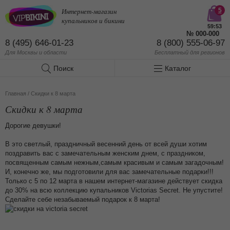
Интернет-магазин
5
купальников и бикини
59:53
№
000-000
8 (495) 646-01-23
8 (800) 555-06-97
Для Москвы и области
Бесплатный
для регионов
Поиск
Каталог
Главная
/
Скидки к 8 марта
Скидки к 8 марта
Дорогие девушки!
В это светлый, праздничный весенний день от всей души хотим
поздравить вас с замечательным женским днем, с праздником,
посвященным самым нежным,самым красивым и самым загадочным!
И, конечно же, мы подготовили для вас замечательные подарки!!!
Только с 5 по 12 марта в нашем интернет-магазине действует скидка
до 30% на всю коллекцию купальников Victorias Secret. Не упустите!
Сделайте себе незабываемый подарок к 8 марта!